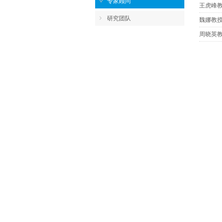
专家顾问
王虎峰
研究团队
魏娜教
周晓英