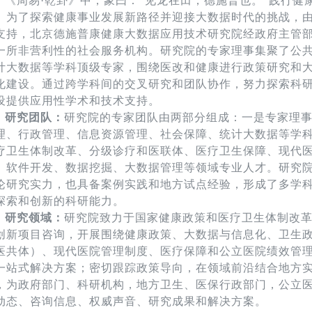
《周易
·乾卦》中，象曰：“见龙在田，德施普也。”践行健
。为了探索健康事业发展新路径并迎接大数据时代的挑战，
支持，北京德施普康健康大数据应用技术研究院经政府主管部门
一所非营利性的社会服务机构。研究院的专家理事集聚了公
计大数据等学科顶级专家，围绕医改和健康进行政策研究和
化建设。通过跨学科间的交叉研究和团队协作，努力探索科
设提供应用性学术和技术支持。
研究团队：
研究院的专家团队由两部分组成：一是专家理
理、行政管理、信息资源管理、社会保障、统计大数据等学
疗卫生体制改革、分级诊疗和医联体、医疗卫生保障、现代
、软件开发、数据挖掘、大数据管理等
领域
专业人才。研究
论研究实力，也具备案例实践和地方试点经验，形成了多学
探索和创新的科研能力。
研究领域：
研究院致力于国家健康政策和医疗卫生体制改
创新项目咨询，开展围绕健康政策、大数据与信息化、卫生
医共体）、现代医院管理制度、医疗保障和公立医院绩效管
一站式解决方案；密切跟踪政策导向，在领域前沿结合地方
，为政府部门、科研机构，地方卫生、医保行政部门，公立
动态、咨询信息、权威声音、研究成果和解决方案。