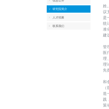
信息公开
姓
研究院简介
议
是
人才招募
统
联系我们
准
建
管
医
理
理
先
和
（
造
践
策