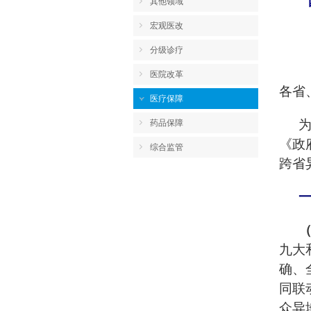
其他领域
宏观医改
分级诊疗
医院改革
各省
医疗保障
药品保障
《政
综合监管
跨省
九大
确、
同联
众异