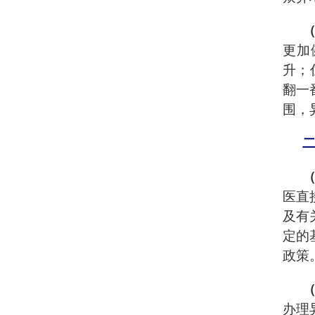
更加
升；
翻一
围，
医直
及有
定的
政策
办理