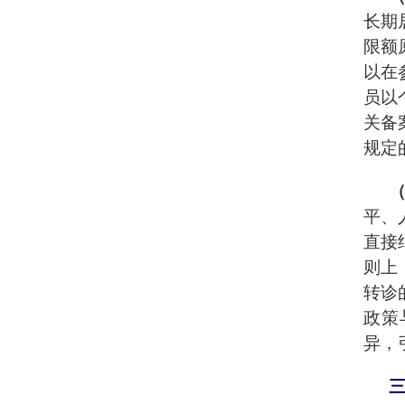
长期
限额
以在
员以
关备
规定
平、
直接
则上
转诊
政策
异，