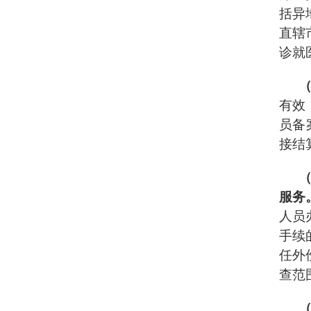
括异
直辖
诊就
有效
员备
接结
服务
人员
手续
任外
查范